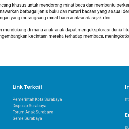
ncang khusus untuk mendorong minat baca dan membantu perkemba
warkan berbagai jenis buku dan materi bacaan yang sesuai deng
ngan yang merangsang minat baca anak-anak sejak dini.
n mendukung di mana anak-anak dapat mengeksplorasi dunia lite
engembangkan kecintaan mereka terhadap membaca, meningkatka
Link Terkait
I
Pemerintah Kota Surabaya
ht
Dispusip Surabaya
Forum Anak Surabaya
E
Genre Surabaya
p